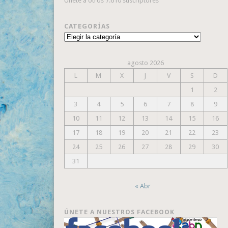
Únete a otros 7.610 suscriptores
CATEGORÍAS
Categorías
agosto 2026
L
M
X
J
V
S
D
1
2
3
4
5
6
7
8
9
10
11
12
13
14
15
16
17
18
19
20
21
22
23
24
25
26
27
28
29
30
31
« Abr
ÚNETE A NUESTROS FACEBOOK