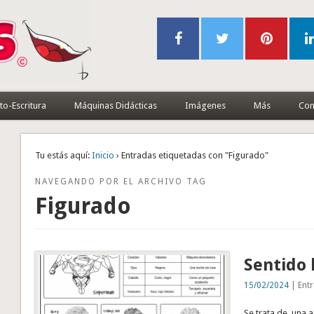
to-Escritura
Máquinas Didácticas
Imágenes
Más
Con
Tu estás aquí:
Inicio
› Entradas etiquetadas con "Figurado"
NAVEGANDO POR EL ARCHIVO TAG
Figurado
Sentido 
15/02/2024
| Entr
Se trata de una a