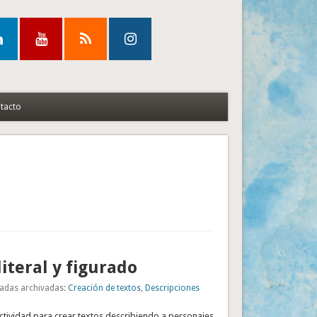
tacto
literal y figurado
adas archivadas:
Creación de textos
,
Descripciones
ctividad para crear textos describiendo a personajes