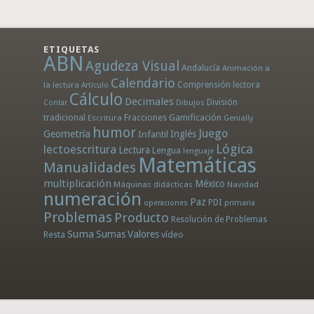
ETIQUETAS
ABN
Agudeza Visual
Andalucía
Animación a
Calendario
la lectura
Comprensión lectora
Artículo
Cálculo
Decimales
División
Dibujos
Contar
tradicional
Fracciones
Gamificación
Escritura
Genially
humor
Juego
Geometría
Infantil
Inglés
Lógica
lectoescritura
Lectura
Lengua
lenguaje
Matemáticas
Manualidades
multiplicación
México
Máquinas didácticas
Navidad
numeración
Paz
PDI
operaciones
primaria
Problemas
Producto
Resolución de Problemas
Suma
Sumas
Valores
Resta
vídeo