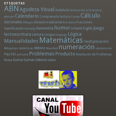
ETIQUETAS
ABN
Agudeza Visual
Andalucía
Animación a la lectura
Cálculo
Calendario
Comprensión lectora
Artículo
Contar
Decimales
División tradicional
Fracciones
Dibujos
Escritura
humor
Juego
Geometría
Infantil
Inglés
Gamificación
Genially
Lógica
lectoescritura
Lectura
Lengua
lenguaje
Matemáticas
Manualidades
multiplicación
numeración
México
Máquinas didácticas
Navidad
operaciones
Problemas
Producto
Paz
PDI
Resolución de Problemas
primaria
Suma
Sumas
Valores
Resta
vídeo