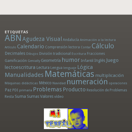
ETIQUETAS
ABN
Agudeza Visual
Andalucía
Animación a la lectura
Cálculo
Calendario
Comprensión lectora
Artículo
Contar
Decimales
División tradicional
Fracciones
Dibujos
Escritura
humor
Juego
Geometría
Infantil
Inglés
Gamificación
Genially
Lógica
lectoescritura
Lectura
Lengua
lenguaje
Matemáticas
Manualidades
multiplicación
numeración
México
Máquinas didácticas
Navidad
operaciones
Problemas
Producto
Paz
PDI
Resolución de Problemas
primaria
Suma
Sumas
Valores
Resta
vídeo