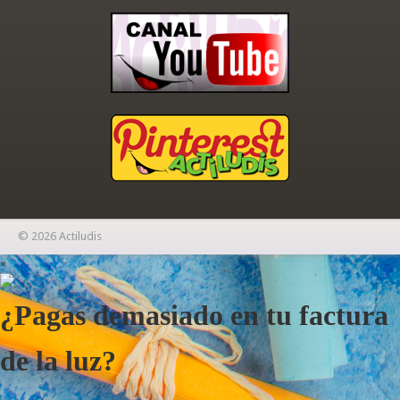
© 2026 Actiludis
×
¿Pagas demasiado en tu factura
de la luz?