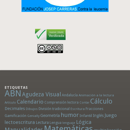
ETIQUETAS
ABN
Agudeza Visual
Andalucía
Animación a la lectura
Cálculo
Calendario
Comprensión lectora
Artículo
Contar
Decimales
División tradicional
Fracciones
Dibujos
Escritura
humor
Juego
Geometría
Infantil
Inglés
Gamificación
Genially
Lógica
lectoescritura
Lectura
Lengua
lenguaje
Matemáticas
Manualidades