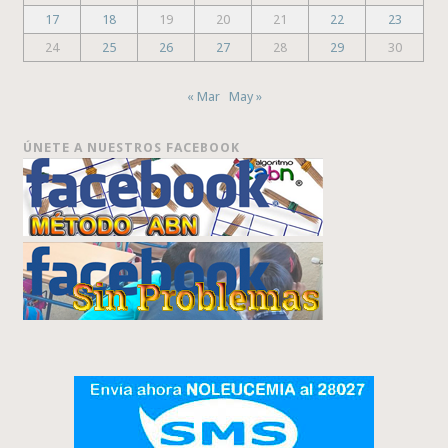
17
18
19
20
21
22
23
24
25
26
27
28
29
30
« Mar
May »
ÚNETE A NUESTROS FACEBOOK