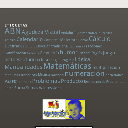
ETIQUETAS
ABN
Agudeza Visual
Andalucía
Animación a la lectura
Cálculo
Calendario
Comprensión lectora
Artículo
Contar
Decimales
División tradicional
Fracciones
Dibujos
Escritura
humor
Juego
Geometría
Infantil
Inglés
Gamificación
Genially
Lógica
lectoescritura
Lectura
Lengua
lenguaje
Matemáticas
Manualidades
multiplicación
numeración
México
Máquinas didácticas
Navidad
operaciones
Problemas
Producto
Paz
PDI
Resolución de Problemas
primaria
Suma
Sumas
Valores
Resta
vídeo