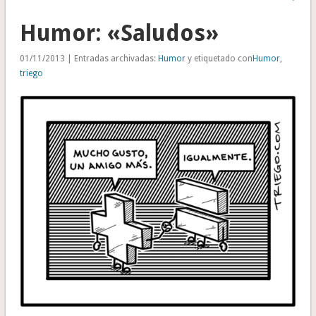
Humor: «Saludos»
01/11/2013 | Entradas archivadas:
Humor
y etiquetado con
Humor
,
triego