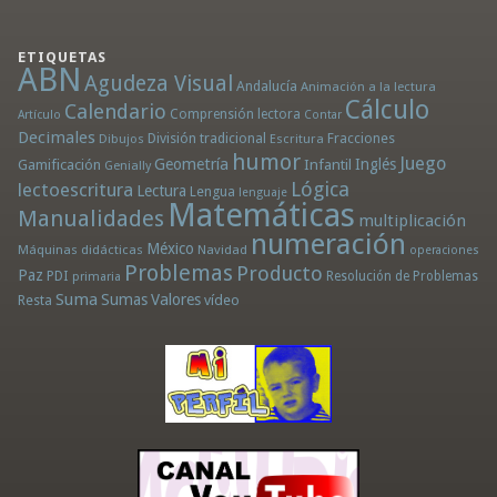
ETIQUETAS
ABN
Agudeza Visual
Andalucía
Animación a la lectura
Cálculo
Calendario
Comprensión lectora
Artículo
Contar
Decimales
División tradicional
Fracciones
Dibujos
Escritura
humor
Juego
Geometría
Infantil
Inglés
Gamificación
Genially
Lógica
lectoescritura
Lectura
Lengua
lenguaje
Matemáticas
Manualidades
multiplicación
numeración
México
Máquinas didácticas
Navidad
operaciones
Problemas
Producto
Paz
PDI
Resolución de Problemas
primaria
Suma
Sumas
Valores
Resta
vídeo