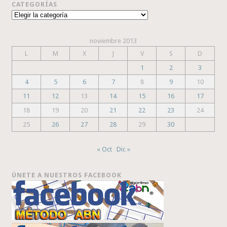
CATEGORÍAS
Categorías
noviembre 2013
L
M
X
J
V
S
D
1
2
3
4
5
6
7
8
9
10
11
12
13
14
15
16
17
18
19
20
21
22
23
24
25
26
27
28
29
30
« Oct
Dic »
ÚNETE A NUESTROS FACEBOOK