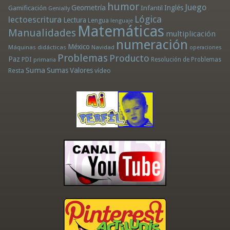
humor
Juego
Geometría
Infantil
Inglés
Gamificación
Genially
Lógica
lectoescritura
Lectura
Lengua
lenguaje
Matemáticas
Manualidades
multiplicación
numeración
México
Máquinas didácticas
Navidad
operaciones
Problemas
Producto
Paz
PDI
Resolución de Problemas
primaria
Suma
Sumas
Valores
Resta
vídeo