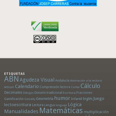
ETIQUETAS
ABN
Agudeza Visual
Andalucía
Animación a la lectura
Cálculo
Calendario
Comprensión lectora
Artículo
Contar
Decimales
División tradicional
Fracciones
Dibujos
Escritura
humor
Juego
Geometría
Infantil
Inglés
Gamificación
Genially
Lógica
lectoescritura
Lectura
Lengua
lenguaje
Matemáticas
Manualidades
multiplicación