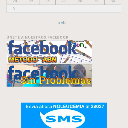
24
25
26
27
28
29
30
31
« Abr
ÚNETE A NUESTROS FACEBOOK