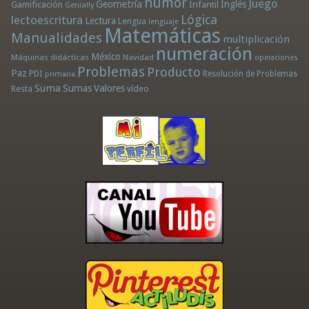
humor
Juego
Geometría
Infantil
Inglés
Gamificación
Genially
Lógica
lectoescritura
Lectura
Lengua
lenguaje
Matemáticas
Manualidades
multiplicación
numeración
México
Máquinas didácticas
Navidad
operaciones
Problemas
Producto
Paz
PDI
Resolución de Problemas
primaria
Suma
Sumas
Valores
Resta
vídeo