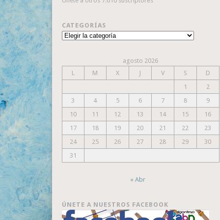
Únete a otros 7.610 suscriptores
CATEGORÍAS
Categorías
agosto 2026
L
M
X
J
V
S
D
1
2
3
4
5
6
7
8
9
10
11
12
13
14
15
16
17
18
19
20
21
22
23
24
25
26
27
28
29
30
31
« Abr
ÚNETE A NUESTROS FACEBOOK