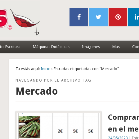
to-Escritura
Máquinas Didácticas
Imágenes
Más
Con
Tu estás aquí:
Inicio
› Entradas etiquetadas con "Mercado"
NAVEGANDO POR EL ARCHIVO TAG
Mercado
Comprand
en el m
24/05/2023
| Entr