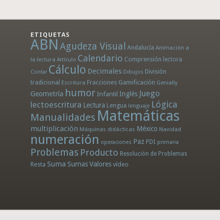
ETIQUETAS
ABN
Agudeza Visual
Andalucía
Animación a
Calendario
la lectura
Comprensión lectora
Artículo
Cálculo
Decimales
División
Dibujos
Contar
tradicional
Fracciones
Gamificación
Escritura
Genially
humor
Juego
Geometría
Infantil
Inglés
Lógica
lectoescritura
Lectura
Lengua
lenguaje
Matemáticas
Manualidades
multiplicación
México
Máquinas didácticas
Navidad
numeración
Paz
PDI
operaciones
primaria
Problemas
Producto
Resolución de Problemas
Suma
Sumas
Valores
Resta
vídeo