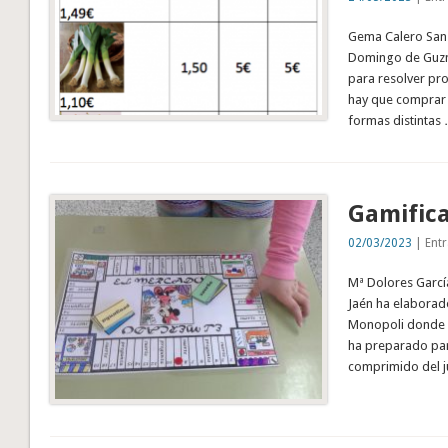
Gema Calero Sanz
Domingo de Guzmá
para resolver pro
hay que comprar a
formas distintas
Gamifica
02/03/2023
| Entr
Mª Dolores Garcí
Jaén ha elaborad
Monopoli donde s
ha preparado par
comprimido del ju