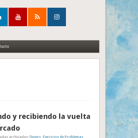
tacto
o y recibiendo la vuelta
ercado
adas archivadas:
Dinero
,
Ejercicios de Problemas