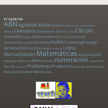
ETIQUETAS
ABN
Agudeza Visual
Andalucía
Animación a la lectura
Cálculo
Calendario
Comprensión lectora
Artículo
Contar
Decimales
División tradicional
Fracciones
Dibujos
Escritura
humor
Juego
Geometría
Infantil
Inglés
Gamificación
Genially
Lógica
lectoescritura
Lectura
Lengua
lenguaje
Matemáticas
Manualidades
multiplicación
numeración
México
Máquinas didácticas
Navidad
operaciones
Problemas
Producto
Paz
PDI
Resolución de Problemas
primaria
Suma
Sumas
Valores
Resta
vídeo