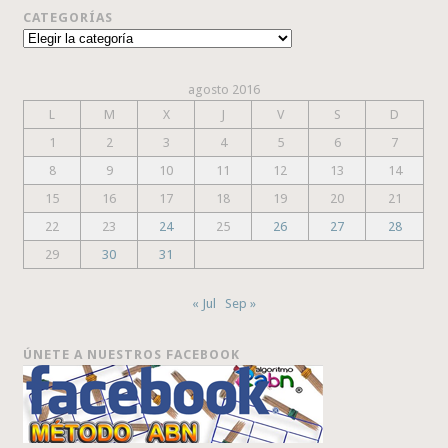
CATEGORÍAS
Categorías
agosto 2016
L
M
X
J
V
S
D
1
2
3
4
5
6
7
8
9
10
11
12
13
14
15
16
17
18
19
20
21
22
23
24
25
26
27
28
29
30
31
« Jul
Sep »
ÚNETE A NUESTROS FACEBOOK