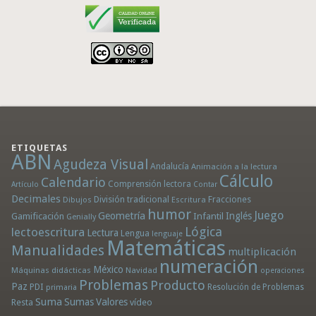
ETIQUETAS
ABN
Agudeza Visual
Andalucía
Animación a la lectura
Cálculo
Calendario
Comprensión lectora
Artículo
Contar
Decimales
División tradicional
Fracciones
Dibujos
Escritura
humor
Juego
Geometría
Infantil
Inglés
Gamificación
Genially
Lógica
lectoescritura
Lectura
Lengua
lenguaje
Matemáticas
Manualidades
multiplicación
numeración
México
Máquinas didácticas
Navidad
operaciones
Problemas
Producto
Paz
PDI
Resolución de Problemas
primaria
Suma
Sumas
Valores
Resta
vídeo