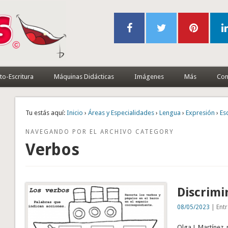
to-Escritura
Máquinas Didácticas
Imágenes
Más
Con
Tu estás aquí:
Inicio
›
Áreas y Especialidades
›
Lengua
›
Expresión
›
Es
NAVEGANDO POR EL ARCHIVO CATEGORY
Verbos
Discrimi
08/05/2023
| Entr
Olga J. Martínez