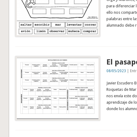
para diferenciar 
ello nos comparte
palabras entre las
alumnado debe r
El pasap
08/05/2023
| Entr
Javier Escudero B
Roquetas de Mar (
nos envía este do
aprendizaje de lo
donde los alumno