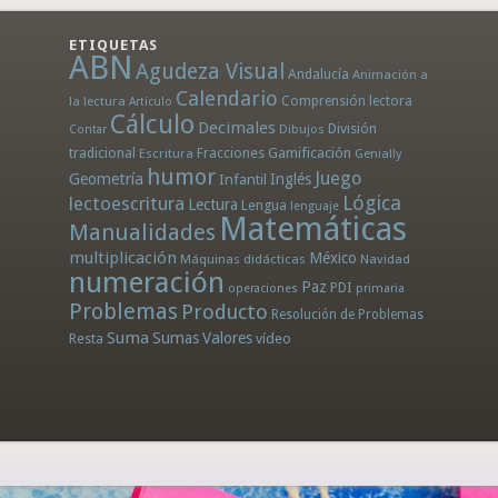
ETIQUETAS
ABN
Agudeza Visual
Andalucía
Animación a
Calendario
la lectura
Comprensión lectora
Artículo
Cálculo
Decimales
División
Dibujos
Contar
tradicional
Fracciones
Gamificación
Escritura
Genially
humor
Juego
Geometría
Infantil
Inglés
Lógica
lectoescritura
Lectura
Lengua
lenguaje
Matemáticas
Manualidades
multiplicación
México
Máquinas didácticas
Navidad
numeración
Paz
PDI
operaciones
primaria
Problemas
Producto
Resolución de Problemas
Suma
Sumas
Valores
Resta
vídeo