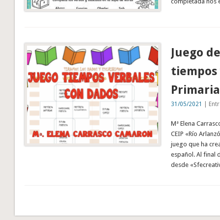
completada nos e
Juego de
tiempos 
Primaria
31/05/2021
| Entr
Mª Elena Carrasco
CEIP «Río Arlanzó
juego que ha crea
español. Al final
desde «Sfecreati