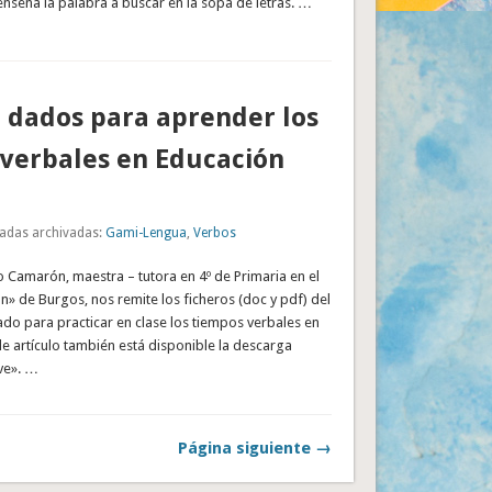
nseña la palabra a buscar en la sopa de letras. …
 dados para aprender los
verbales en Educación
adas archivadas:
Gami-Lengua
,
Verbos
 Camarón, maestra – tutora en 4º de Primaria en el
n» de Burgos, nos remite los ficheros (doc y pdf) del
do para practicar en clase los tiempos verbales en
 de artículo también está disponible la descarga
ve». …
Página siguiente →