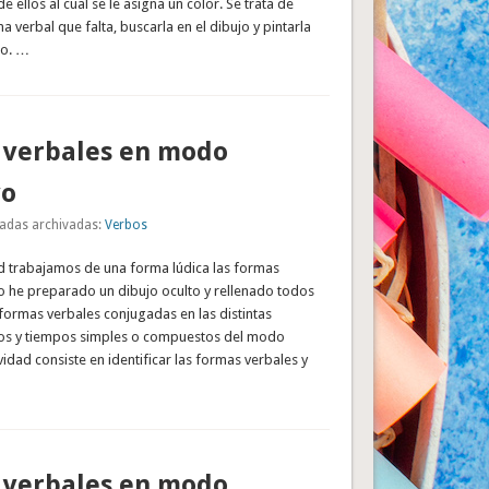
e ellos al cual se le asigna un color. Se trata de
a verbal que falta, buscarla en el dibujo y pintarla
do. …
 verbales en modo
vo
adas archivadas:
Verbos
ad trabajamos de una forma lúdica las formas
lo he preparado un dibujo oculto y rellenado todos
formas verbales conjugadas en las distintas
os y tiempos simples o compuestos del modo
ividad consiste en identificar las formas verbales y
 verbales en modo