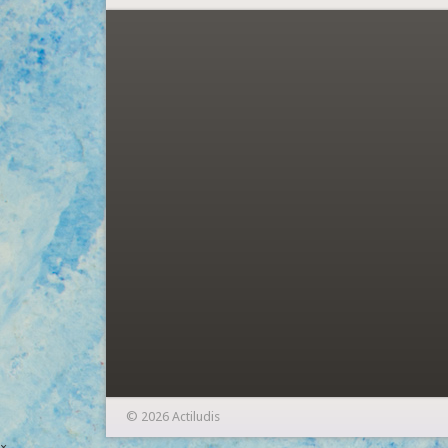
© 2026 Actiludis
×