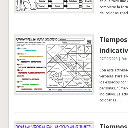
en que falto uno d
completar la form
del color asigna
Tiempos
indicati
27/02/2023
| Entr
Con esta activid
verbales. Para el
los espacios con 
personas, númer
indicativo. La act
colocarlas …
Tiempos