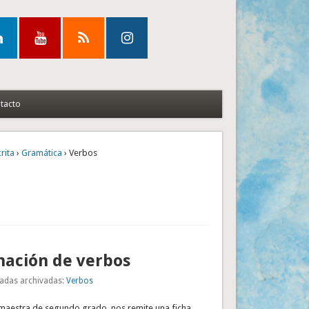
tacto
crita
›
Gramática
› Verbos
nación de verbos
adas archivadas:
Verbos
, maestra de segundo grado, nos remite una ficha