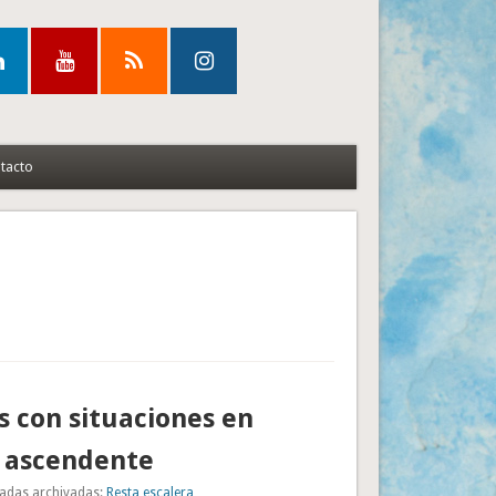
tacto
s con situaciones en
a ascendente
adas archivadas:
Resta escalera