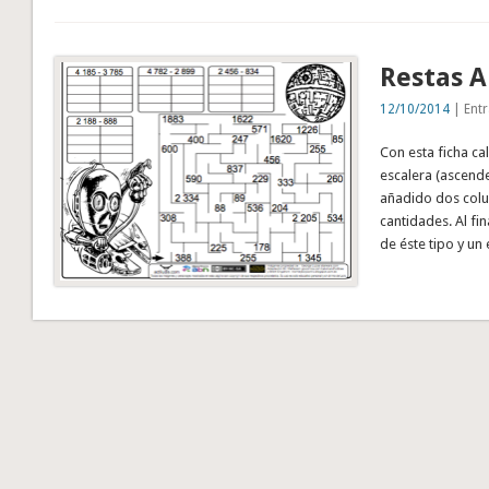
Restas A
12/10/2014
| Entr
Con esta ficha c
escalera (ascende
añadido dos colu
cantidades. Al fi
de éste tipo y un