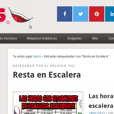
to-Escritura
Máquinas Didácticas
Imágenes
Más
Con
Tu estás aquí:
Inicio
› Entradas etiquetadas con "Resta en Escalera"
NAVEGANDO POR EL ARCHIVO TAG
Resta en Escalera
Las hora
escaler
24/01/2023
| Entr