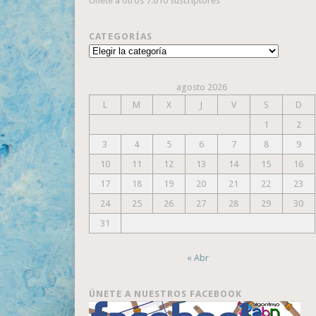
Únete a otros 7.610 suscriptores
CATEGORÍAS
Categorías
agosto 2026
L
M
X
J
V
S
D
1
2
3
4
5
6
7
8
9
10
11
12
13
14
15
16
17
18
19
20
21
22
23
24
25
26
27
28
29
30
31
« Abr
ÚNETE A NUESTROS FACEBOOK