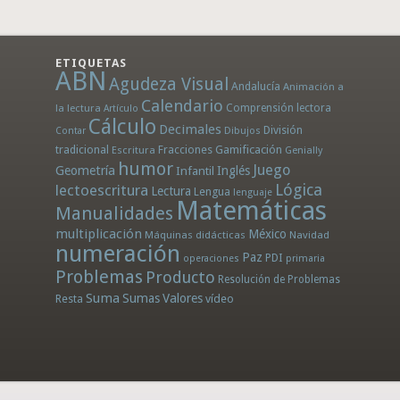
ETIQUETAS
ABN
Agudeza Visual
Andalucía
Animación a
Calendario
la lectura
Comprensión lectora
Artículo
Cálculo
Decimales
División
Dibujos
Contar
tradicional
Fracciones
Gamificación
Escritura
Genially
humor
Juego
Geometría
Infantil
Inglés
Lógica
lectoescritura
Lectura
Lengua
lenguaje
Matemáticas
Manualidades
multiplicación
México
Máquinas didácticas
Navidad
numeración
Paz
PDI
operaciones
primaria
Problemas
Producto
Resolución de Problemas
Suma
Sumas
Valores
Resta
vídeo