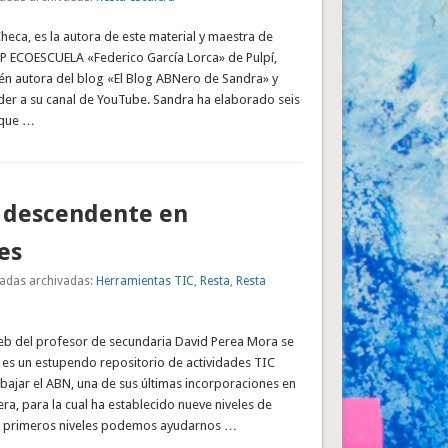
eca, es la autora de este material y maestra de
EIP ECOESCUELA «Federico García Lorca» de Pulpí,
ién autora del blog «El Blog ABNero de Sandra» y
der a su canal de YouTube. Sandra ha elaborado seis
 que …
a descendente en
es
adas archivadas:
Herramientas TIC
,
Resta
,
Resta
eb del profesor de secundaria David Perea Mora se
 es un estupendo repositorio de actividades TIC
abajar el ABN, una de sus últimas incorporaciones en
era, para la cual ha establecido nueve niveles de
s 3 primeros niveles podemos ayudarnos …