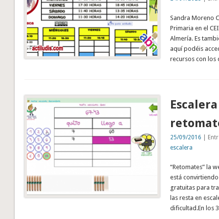
Sandra Moreno Ch
Primaria en el C
Almería. Es tamb
aquí podéis acce
recursos con los
Escaler
retomat
25/09/2016
| Entr
escalera
“Retomates” la w
está convirtiendo
gratuitas para tr
las resta en escal
dificultad.En lo