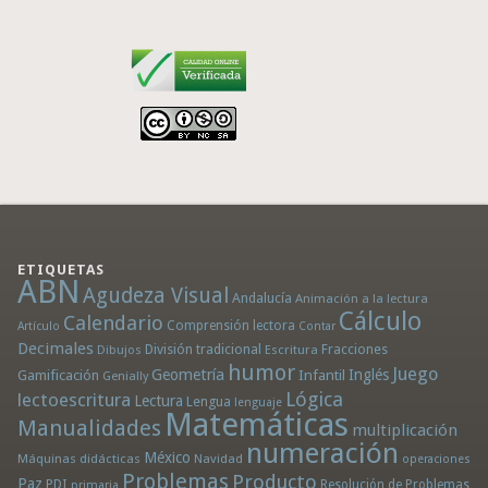
ETIQUETAS
ABN
Agudeza Visual
Andalucía
Animación a la lectura
Cálculo
Calendario
Comprensión lectora
Artículo
Contar
Decimales
División tradicional
Fracciones
Dibujos
Escritura
humor
Juego
Geometría
Infantil
Inglés
Gamificación
Genially
Lógica
lectoescritura
Lectura
Lengua
lenguaje
Matemáticas
Manualidades
multiplicación
numeración
México
Máquinas didácticas
Navidad
operaciones
Problemas
Producto
Paz
PDI
Resolución de Problemas
primaria