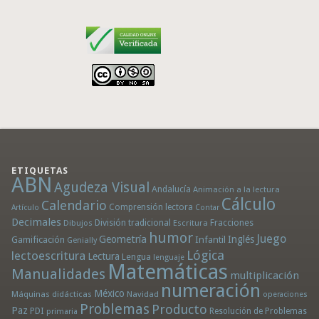
ETIQUETAS
ABN
Agudeza Visual
Andalucía
Animación a la lectura
Cálculo
Calendario
Comprensión lectora
Artículo
Contar
Decimales
División tradicional
Fracciones
Dibujos
Escritura
humor
Juego
Geometría
Infantil
Inglés
Gamificación
Genially
Lógica
lectoescritura
Lectura
Lengua
lenguaje
Matemáticas
Manualidades
multiplicación
numeración
México
Máquinas didácticas
Navidad
operaciones
Problemas
Producto
Paz
PDI
Resolución de Problemas
primaria