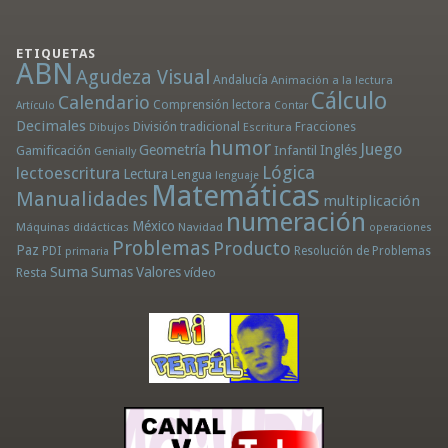
ETIQUETAS
ABN
Agudeza Visual
Andalucía
Animación a la lectura
Cálculo
Calendario
Comprensión lectora
Artículo
Contar
Decimales
División tradicional
Fracciones
Dibujos
Escritura
humor
Juego
Geometría
Infantil
Inglés
Gamificación
Genially
Lógica
lectoescritura
Lectura
Lengua
lenguaje
Matemáticas
Manualidades
multiplicación
numeración
México
Máquinas didácticas
Navidad
operaciones
Problemas
Producto
Paz
PDI
Resolución de Problemas
primaria
Suma
Sumas
Valores
Resta
vídeo