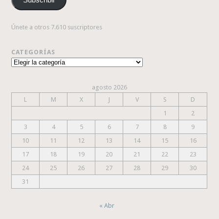
electrónico
Únete a otros 7.610 suscriptores
CATEGORÍAS
Categorías
agosto 2026
L
M
X
J
V
S
D
1
2
3
4
5
6
7
8
9
10
11
12
13
14
15
16
17
18
19
20
21
22
23
24
25
26
27
28
29
30
31
« Abr