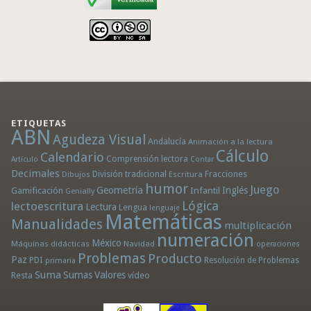
ETIQUETAS
ABN
Agudeza Visual
Andalucía
Animación a la lectura
Cálculo
Calendario
Comprensión lectora
Artículo
Contar
Decimales
División tradicional
Fracciones
Dibujos
Escritura
humor
Juego
Geometría
Infantil
Inglés
Gamificación
Genially
Lógica
lectoescritura
Lectura
Lengua
lenguaje
Matemáticas
Manualidades
multiplicación
numeración
México
Máquinas didácticas
Navidad
operaciones
Problemas
Producto
Paz
PDI
Resolución de Problemas
primaria
Suma
Sumas
Valores
Resta
vídeo