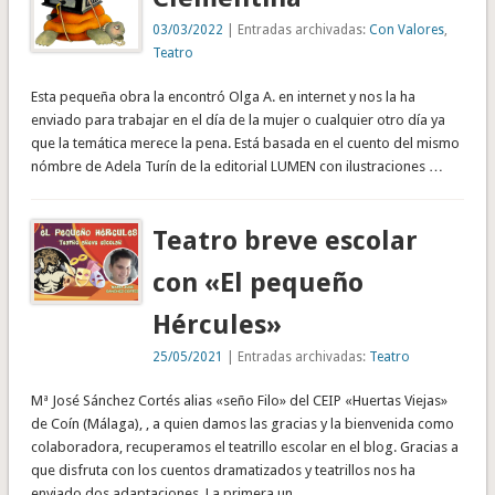
03/03/2022
| Entradas archivadas:
Con Valores
,
Teatro
Esta pequeña obra la encontró Olga A. en internet y nos la ha
enviado para trabajar en el día de la mujer o cualquier otro día ya
que la temática merece la pena. Está basada en el cuento del mismo
nómbre de Adela Turín de la editorial LUMEN con ilustraciones …
Teatro breve escolar
con «El pequeño
Hércules»
25/05/2021
| Entradas archivadas:
Teatro
Mª José Sánchez Cortés alias «seño Filo» del CEIP «Huertas Viejas»
de Coín (Málaga), , a quien damos las gracias y la bienvenida como
colaboradora, recuperamos el teatrillo escolar en el blog. Gracias a
que disfruta con los cuentos dramatizados y teatrillos nos ha
enviado dos adaptaciones. La primera un …