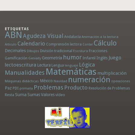
ETIQUETAS
ABN
Agudeza Visual
Andalucía
Animación a la lectura
Cálculo
Calendario
Comprensión lectora
Artículo
Contar
Decimales
División tradicional
Fracciones
Dibujos
Escritura
humor
Juego
Geometría
Infantil
Inglés
Gamificación
Genially
Lógica
lectoescritura
Lectura
Lengua
lenguaje
Matemáticas
Manualidades
multiplicación
numeración
México
Máquinas didácticas
Navidad
operaciones
Problemas
Producto
Paz
PDI
Resolución de Problemas
primaria
Suma
Sumas
Valores
Resta
vídeo