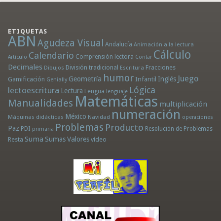
ETIQUETAS
ABN
Agudeza Visual
Andalucía
Animación a la lectura
Cálculo
Calendario
Comprensión lectora
Artículo
Contar
Decimales
División tradicional
Fracciones
Dibujos
Escritura
humor
Juego
Geometría
Infantil
Inglés
Gamificación
Genially
Lógica
lectoescritura
Lectura
Lengua
lenguaje
Matemáticas
Manualidades
multiplicación
numeración
México
Máquinas didácticas
Navidad
operaciones
Problemas
Producto
Paz
PDI
Resolución de Problemas
primaria
Suma
Sumas
Valores
Resta
vídeo