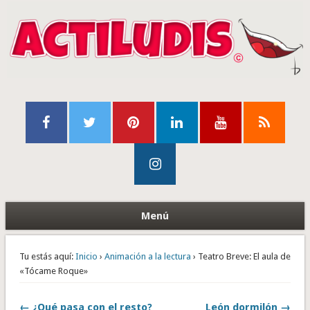
Menú
Tu estás aquí:
Inicio
›
Animación a la lectura
› Teatro Breve: El aula de
«Tócame Roque»
← ¿Qué pasa con el resto?
León dormilón →