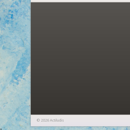
© 2026 Actiludis
×