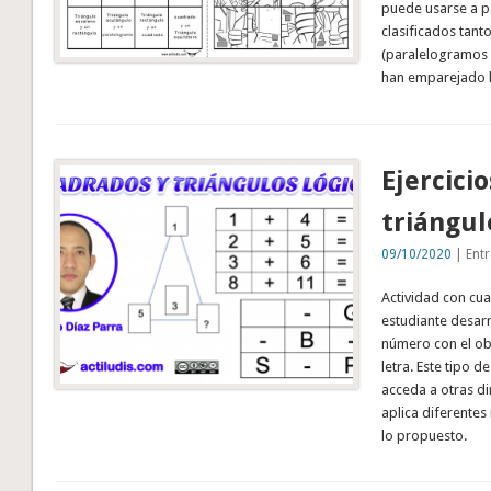
puede usarse a pa
clasificados tant
(paralelogramos 
han emparejado l
Ejercici
triángul
09/10/2020
| Entr
Actividad con cua
estudiante desarro
número con el obj
letra. Este tipo d
acceda a otras di
aplica diferentes
lo propuesto.