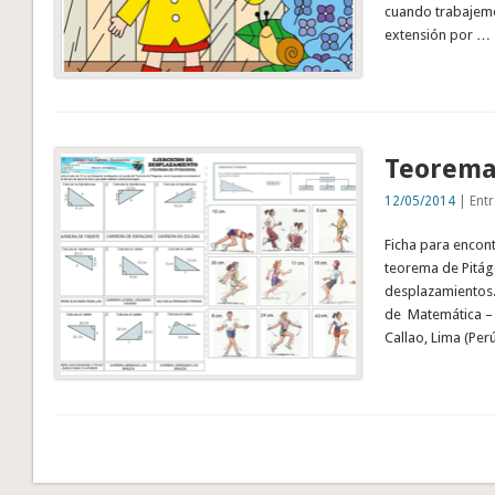
cuando trabajemos
extensión por …
Teorema
12/05/2014
| Entr
Ficha para encont
teorema de Pitágo
desplazamientos.
de Matemática – F
Callao, Lima (P