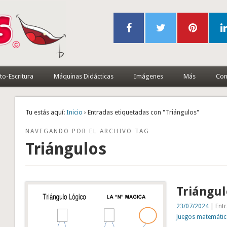
to-Escritura
Máquinas Didácticas
Imágenes
Más
Con
Tu estás aquí:
Inicio
› Entradas etiquetadas con "Triángulos"
NAVEGANDO POR EL ARCHIVO TAG
Triángulos
Triángul
23/07/2024
| Entr
Juegos matemáti