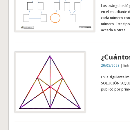
Los triángulos l
en el estudiante d
cada número con e
número. Este tipo
acceda a otras …
¿Cuántos
20/05/2023
| Entr
En la siguiente i
SOLUCIÓN: AQUI F
publicó por prime