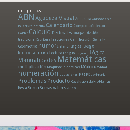
ETIQUETAS
ABN
Agudeza Visual
Andalucía
Animación a
Calendario
la lectura
Comprensión lectora
Artículo
Cálculo
Decimales
División
Dibujos
Contar
tradicional
Fracciones
Gamificación
Escritura
Genially
humor
Juego
Geometría
Infantil
Inglés
Lógica
lectoescritura
Lectura
Lengua
lenguaje
Matemáticas
Manualidades
multiplicación
México
Máquinas didácticas
Navidad
numeración
Paz
PDI
operaciones
primaria
Problemas
Producto
Resolución de Problemas
Suma
Sumas
Valores
Resta
vídeo