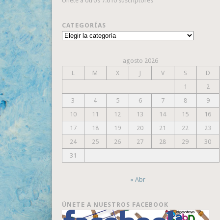
Únete a otros 7.610 suscriptores
CATEGORÍAS
Categorías
agosto 2026
L
M
X
J
V
S
D
1
2
3
4
5
6
7
8
9
10
11
12
13
14
15
16
17
18
19
20
21
22
23
24
25
26
27
28
29
30
31
« Abr
ÚNETE A NUESTROS FACEBOOK