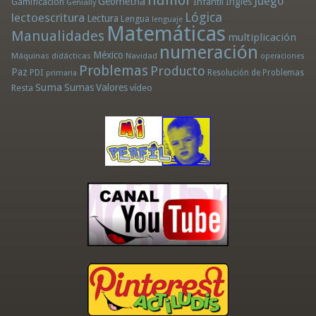
Juego
Geometría
Infantil
Inglés
Gamificación
Genially
Lógica
lectoescritura
Lectura
Lengua
lenguaje
Matemáticas
Manualidades
multiplicación
numeración
México
Máquinas didácticas
Navidad
operaciones
Problemas
Producto
Paz
PDI
Resolución de Problemas
primaria
Suma
Sumas
Valores
Resta
vídeo