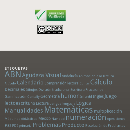
ETIQUETAS
ABN
Agudeza Visual
Andalucía
Animación a la lectura
Cálculo
Calendario
Comprensión lectora
Artículo
Contar
Decimales
División tradicional
Fracciones
Dibujos
Escritura
humor
Juego
Geometría
Infantil
Inglés
Gamificación
Genially
Lógica
lectoescritura
Lectura
Lengua
lenguaje
Matemáticas
Manualidades
multiplicación
numeración
México
Máquinas didácticas
Navidad
operaciones
Problemas
Producto
Paz
PDI
Resolución de Problemas
primaria