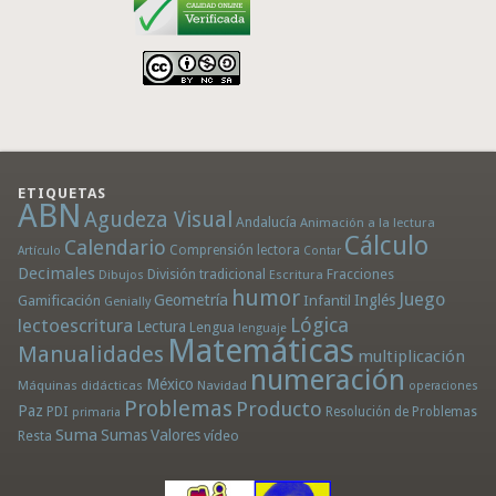
ETIQUETAS
ABN
Agudeza Visual
Andalucía
Animación a la lectura
Cálculo
Calendario
Comprensión lectora
Artículo
Contar
Decimales
División tradicional
Fracciones
Dibujos
Escritura
humor
Juego
Geometría
Infantil
Inglés
Gamificación
Genially
Lógica
lectoescritura
Lectura
Lengua
lenguaje
Matemáticas
Manualidades
multiplicación
numeración
México
Máquinas didácticas
Navidad
operaciones
Problemas
Producto
Paz
PDI
Resolución de Problemas
primaria
Suma
Sumas
Valores
Resta
vídeo