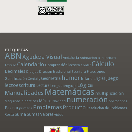
ETIQUETAS
ABN
Agudeza Visual
Andalucía
Animación a la lectura
Cálculo
Calendario
Comprensión lectora
Artículo
Contar
Decimales
División tradicional
Fracciones
Dibujos
Escritura
humor
Juego
Geometría
Infantil
Inglés
Gamificación
Genially
Lógica
lectoescritura
Lectura
Lengua
lenguaje
Matemáticas
Manualidades
multiplicación
numeración
México
Máquinas didácticas
Navidad
operaciones
Problemas
Producto
Paz
PDI
Resolución de Problemas
primaria
Suma
Sumas
Valores
Resta
vídeo