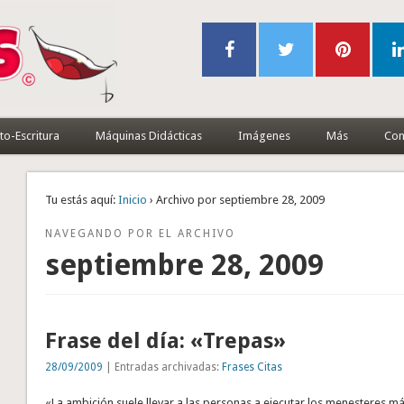
to-Escritura
Máquinas Didácticas
Imágenes
Más
Con
Tu estás aquí:
Inicio
› Archivo por septiembre 28, 2009
NAVEGANDO POR EL ARCHIVO
septiembre 28, 2009
Frase del día: «Trepas»
28/09/2009
| Entradas archivadas:
Frases Citas
«La ambición suele llevar a las personas a ejecutar los menesteres má