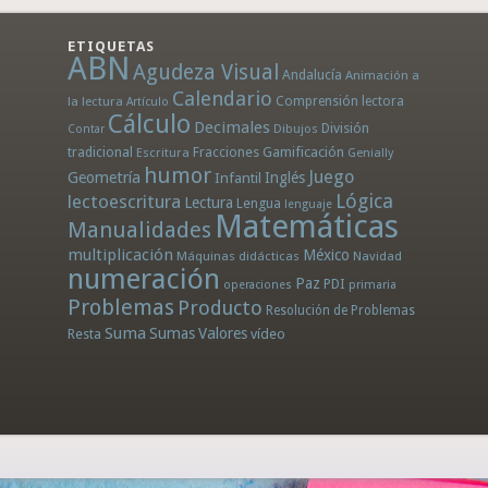
ETIQUETAS
ABN
Agudeza Visual
Andalucía
Animación a
Calendario
la lectura
Comprensión lectora
Artículo
Cálculo
Decimales
División
Dibujos
Contar
tradicional
Fracciones
Gamificación
Escritura
Genially
humor
Juego
Geometría
Infantil
Inglés
Lógica
lectoescritura
Lectura
Lengua
lenguaje
Matemáticas
Manualidades
multiplicación
México
Máquinas didácticas
Navidad
numeración
Paz
PDI
operaciones
primaria
Problemas
Producto
Resolución de Problemas
Suma
Sumas
Valores
Resta
vídeo