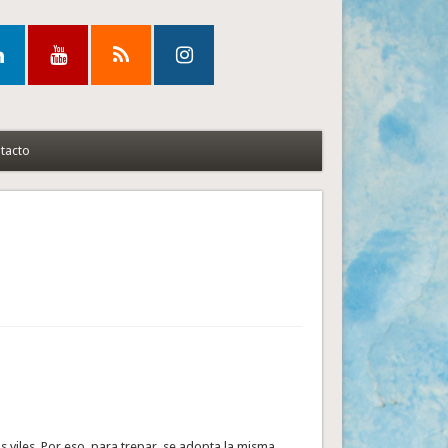
tacto
s viles. Por eso, para trepar, se adopta la misma