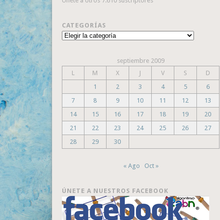
Únete a otros 7.610 suscriptores
CATEGORÍAS
Categorías
septiembre 2009
L
M
X
J
V
S
D
1
2
3
4
5
6
7
8
9
10
11
12
13
14
15
16
17
18
19
20
21
22
23
24
25
26
27
28
29
30
« Ago
Oct »
ÚNETE A NUESTROS FACEBOOK