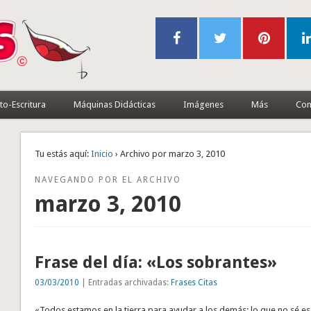
to-Escritura
Máquinas Didácticas
Imágenes
Más
Con
Tu estás aquí:
Inicio
› Archivo por marzo 3, 2010
NAVEGANDO POR EL ARCHIVO
marzo 3, 2010
Frase del día: «Los sobrantes»
03/03/2010
| Entradas archivadas:
Frases Citas
«Todos estamos en la tierra para ayudar a los demás; lo que no sé