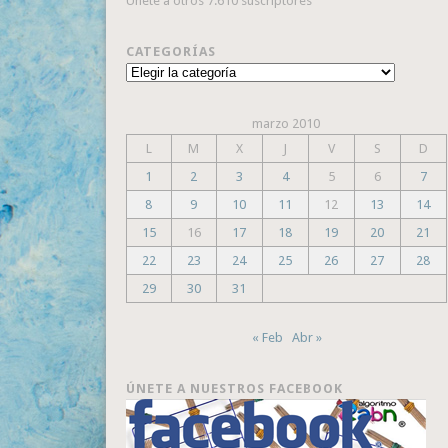
Únete a otros 7.610 suscriptores
CATEGORÍAS
Categorías
marzo 2010
L
M
X
J
V
S
D
1
2
3
4
5
6
7
8
9
10
11
12
13
14
15
16
17
18
19
20
21
22
23
24
25
26
27
28
29
30
31
« Feb
Abr »
ÚNETE A NUESTROS FACEBOOK