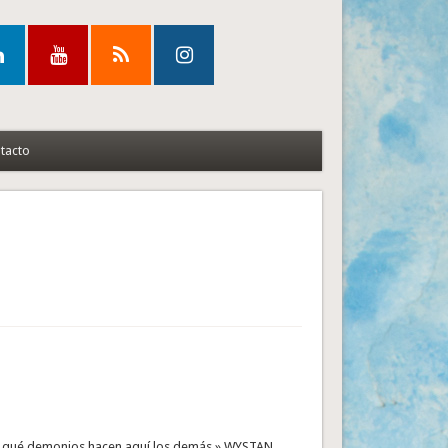
tacto
 es qué demonios hacen aquí los demás.» WYSTAN