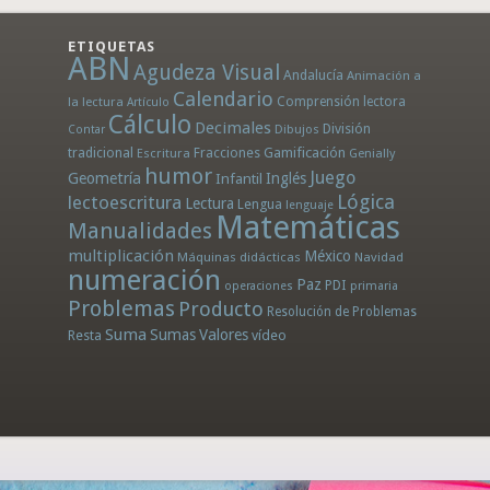
ETIQUETAS
ABN
Agudeza Visual
Andalucía
Animación a
Calendario
la lectura
Comprensión lectora
Artículo
Cálculo
Decimales
División
Dibujos
Contar
tradicional
Fracciones
Gamificación
Escritura
Genially
humor
Juego
Geometría
Infantil
Inglés
Lógica
lectoescritura
Lectura
Lengua
lenguaje
Matemáticas
Manualidades
multiplicación
México
Máquinas didácticas
Navidad
numeración
Paz
PDI
operaciones
primaria
Problemas
Producto
Resolución de Problemas
Suma
Sumas
Valores
Resta
vídeo