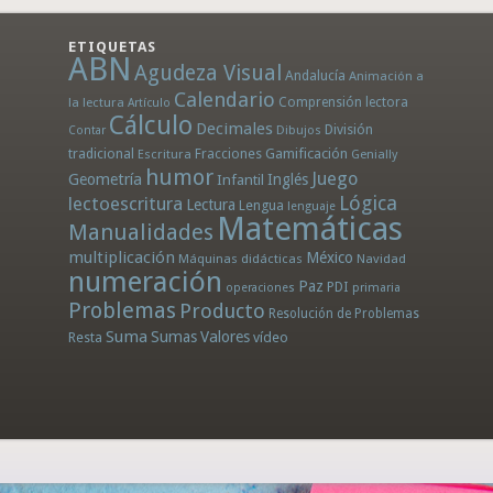
ETIQUETAS
ABN
Agudeza Visual
Andalucía
Animación a
Calendario
la lectura
Comprensión lectora
Artículo
Cálculo
Decimales
División
Dibujos
Contar
tradicional
Fracciones
Gamificación
Escritura
Genially
humor
Juego
Geometría
Infantil
Inglés
Lógica
lectoescritura
Lectura
Lengua
lenguaje
Matemáticas
Manualidades
multiplicación
México
Máquinas didácticas
Navidad
numeración
Paz
PDI
operaciones
primaria
Problemas
Producto
Resolución de Problemas
Suma
Sumas
Valores
Resta
vídeo