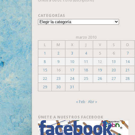
Únete a otros 7.610 suscriptores
CATEGORÍAS
Categorías
marzo 2010
L
M
X
J
V
S
D
1
2
3
4
5
6
7
8
9
10
11
12
13
14
15
16
17
18
19
20
21
22
23
24
25
26
27
28
29
30
31
« Feb
Abr »
ÚNETE A NUESTROS FACEBOOK