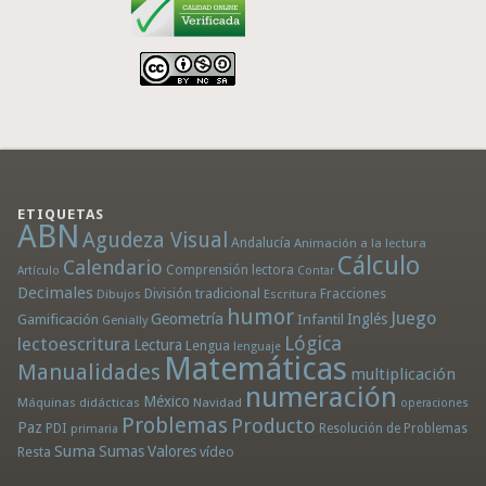
ETIQUETAS
ABN
Agudeza Visual
Andalucía
Animación a la lectura
Cálculo
Calendario
Comprensión lectora
Artículo
Contar
Decimales
División tradicional
Fracciones
Dibujos
Escritura
humor
Juego
Geometría
Infantil
Inglés
Gamificación
Genially
Lógica
lectoescritura
Lectura
Lengua
lenguaje
Matemáticas
Manualidades
multiplicación
numeración
México
Máquinas didácticas
Navidad
operaciones
Problemas
Producto
Paz
PDI
Resolución de Problemas
primaria
Suma
Sumas
Valores
Resta
vídeo