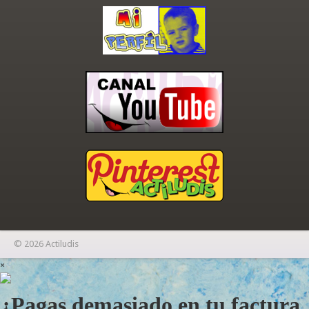
© 2026 Actiludis
×
¿Pagas demasiado en tu factura