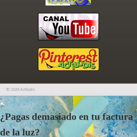
© 2026 Actiludis
×
¿Pagas demasiado en tu factura
de la luz?