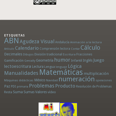
ETIQUETAS
ABN
Agudeza Visual
Andalucía
Animación a la lectura
Cálculo
Calendario
Comprensión lectora
Artículo
Contar
Decimales
División tradicional
Fracciones
Dibujos
Escritura
humor
Juego
Geometría
Infantil
Inglés
Gamificación
Genially
Lógica
lectoescritura
Lectura
Lengua
lenguaje
Matemáticas
Manualidades
multiplicación
numeración
México
Máquinas didácticas
Navidad
operaciones
Problemas
Producto
Paz
PDI
Resolución de Problemas
primaria
Suma
Sumas
Valores
Resta
vídeo