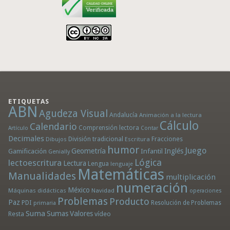
ETIQUETAS
ABN
Agudeza Visual
Andalucía
Animación a la lectura
Cálculo
Calendario
Comprensión lectora
Artículo
Contar
Decimales
División tradicional
Fracciones
Dibujos
Escritura
humor
Juego
Geometría
Infantil
Inglés
Gamificación
Genially
Lógica
lectoescritura
Lectura
Lengua
lenguaje
Matemáticas
Manualidades
multiplicación
numeración
México
Máquinas didácticas
Navidad
operaciones
Problemas
Producto
Paz
PDI
Resolución de Problemas
primaria
Suma
Sumas
Valores
Resta
vídeo