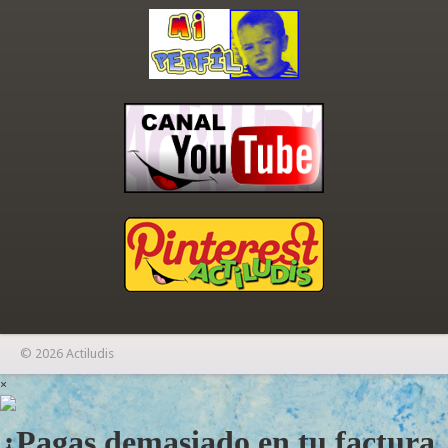
© 2026 Actiludis
×
¿Pagas demasiado en tu factura