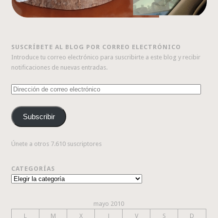
SUSCRÍBETE AL BLOG POR CORREO ELECTRÓNICO
Introduce tu correo electrónico para suscribirte a este blog y recibir
notificaciones de nuevas entradas.
Dirección
de
correo
Subscribir
electrónico
Únete a otros 7.610 suscriptores
CATEGORÍAS
Categorías
mayo 2010
L
M
X
J
V
S
D