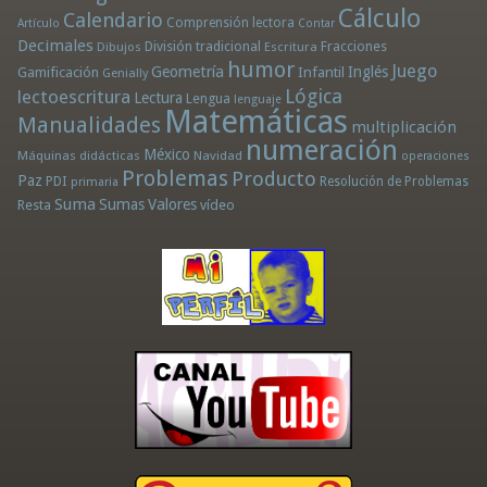
Cálculo
Calendario
Comprensión lectora
Artículo
Contar
Decimales
División tradicional
Fracciones
Dibujos
Escritura
humor
Juego
Geometría
Infantil
Inglés
Gamificación
Genially
Lógica
lectoescritura
Lectura
Lengua
lenguaje
Matemáticas
Manualidades
multiplicación
numeración
México
Máquinas didácticas
Navidad
operaciones
Problemas
Producto
Paz
PDI
Resolución de Problemas
primaria
Suma
Sumas
Valores
Resta
vídeo