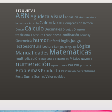
ETIQUETAS
ABN
Agudeza Visual
Andalucía
Animación a
Calendario
la lectura
Comprensión lectora
Artículo
Cálculo
Decimales
División
Dibujos
Contar
tradicional
Fracciones
Gamificación
Escritura
Genially
humor
Juego
Geometría
Infantil
Inglés
Lógica
lectoescritura
Lectura
Lengua
lenguaje
Matemáticas
Manualidades
multiplicación
México
Máquinas didácticas
Navidad
numeración
Paz
PDI
operaciones
primaria
Problemas
Producto
Resolución de Problemas
Suma
Sumas
Valores
Resta
vídeo