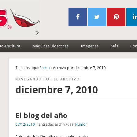
to-Escritura
Máquinas Didácticas
Imágenes
Más
Con
Tu estás aquí:
Inicio
› Archivo por diciembre 7, 2010
NAVEGANDO POR EL ARCHIVO
diciembre 7, 2010
El blog del año
07/12/2010
| Entradas archivadas:
Humor
Autor: Andrés Diplotti en «La pulga snob«