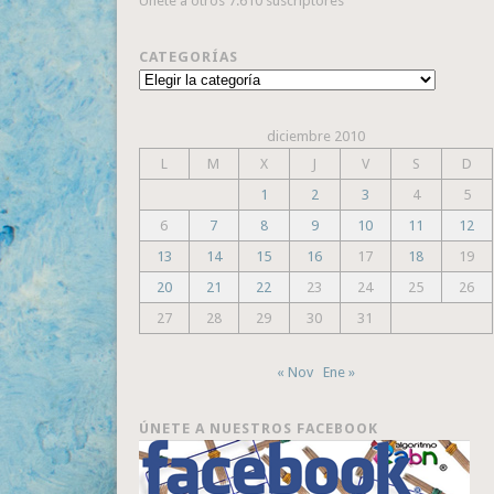
Únete a otros 7.610 suscriptores
CATEGORÍAS
Categorías
diciembre 2010
L
M
X
J
V
S
D
1
2
3
4
5
6
7
8
9
10
11
12
13
14
15
16
17
18
19
20
21
22
23
24
25
26
27
28
29
30
31
« Nov
Ene »
ÚNETE A NUESTROS FACEBOOK