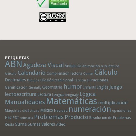
ETIQUETAS
ABN
Agudeza Visual
Andalucía
Animación a la lectura
Cálculo
Calendario
Comprensión lectora
Artículo
Contar
Decimales
División tradicional
Fracciones
Dibujos
Escritura
humor
Juego
Geometría
Infantil
Inglés
Gamificación
Genially
Lógica
lectoescritura
Lectura
Lengua
lenguaje
Matemáticas
Manualidades
multiplicación
numeración
México
Máquinas didácticas
Navidad
operaciones
Problemas
Producto
Paz
PDI
Resolución de Problemas
primaria
Suma
Sumas
Valores
Resta
vídeo