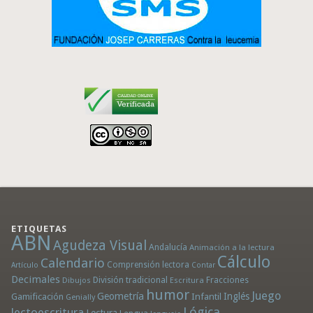
ETIQUETAS
ABN
Agudeza Visual
Andalucía
Animación a la lectura
Cálculo
Calendario
Comprensión lectora
Artículo
Contar
Decimales
División tradicional
Fracciones
Dibujos
Escritura
humor
Juego
Geometría
Infantil
Inglés
Gamificación
Genially
Lógica
lectoescritura