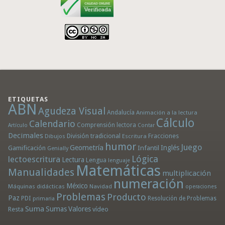
ETIQUETAS
ABN
Agudeza Visual
Andalucía
Animación a la lectura
Cálculo
Calendario
Comprensión lectora
Artículo
Contar
Decimales
División tradicional
Fracciones
Dibujos
Escritura
humor
Juego
Geometría
Infantil
Inglés
Gamificación
Genially
Lógica
lectoescritura
Lectura
Lengua
lenguaje
Matemáticas
Manualidades
multiplicación
numeración
México
Máquinas didácticas
Navidad
operaciones
Problemas
Producto
Paz
PDI
Resolución de Problemas
primaria
Suma
Sumas
Valores
Resta
vídeo