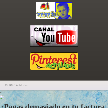
© 2026 Actiludis
×
¿Pagas demasiado en tu factura