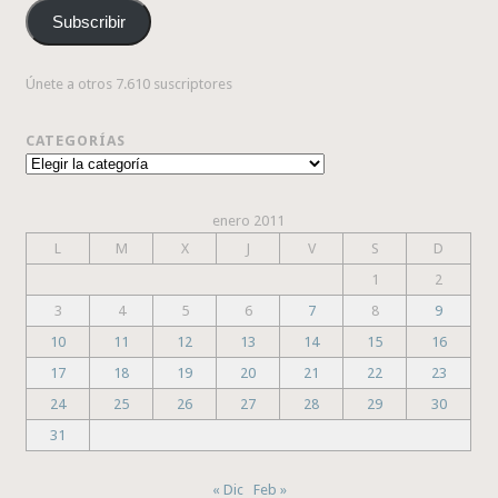
correo
Subscribir
electrónico
Únete a otros 7.610 suscriptores
CATEGORÍAS
Categorías
enero 2011
L
M
X
J
V
S
D
1
2
3
4
5
6
7
8
9
10
11
12
13
14
15
16
17
18
19
20
21
22
23
24
25
26
27
28
29
30
31
« Dic
Feb »