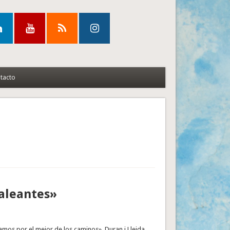
tacto
maleantes»
amos por el mejor de los caminos». Duran i Lleida