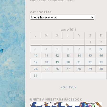
Únete a otros 7.610 suscriptores
CATEGORÍAS
Categorías
enero 2011
L
M
X
J
V
S
D
1
2
3
4
5
6
7
8
9
10
11
12
13
14
15
16
17
18
19
20
21
22
23
24
25
26
27
28
29
30
31
« Dic
Feb »
ÚNETE A NUESTROS FACEBOOK