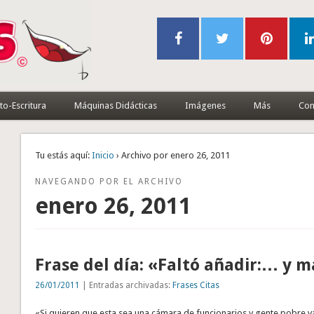
to-Escritura
Máquinas Didácticas
Imágenes
Más
Con
Tu estás aquí:
Inicio
› Archivo por enero 26, 2011
NAVEGANDO POR EL ARCHIVO
enero 26, 2011
Frase del día: «Faltó añadir:… y 
26/01/2011
| Entradas archivadas:
Frases Citas
«Si quieren que esta sea una cámara de funcionarios y gente pobre v