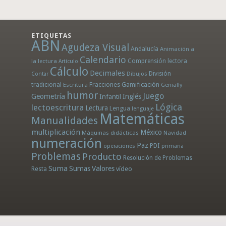
ETIQUETAS
ABN
Agudeza Visual
Andalucía
Animación a
Calendario
la lectura
Comprensión lectora
Artículo
Cálculo
Decimales
División
Dibujos
Contar
tradicional
Fracciones
Gamificación
Escritura
Genially
humor
Juego
Geometría
Infantil
Inglés
Lógica
lectoescritura
Lectura
Lengua
lenguaje
Matemáticas
Manualidades
multiplicación
México
Máquinas didácticas
Navidad
numeración
Paz
PDI
operaciones
primaria
Problemas
Producto
Resolución de Problemas
Suma
Sumas
Valores
Resta
vídeo