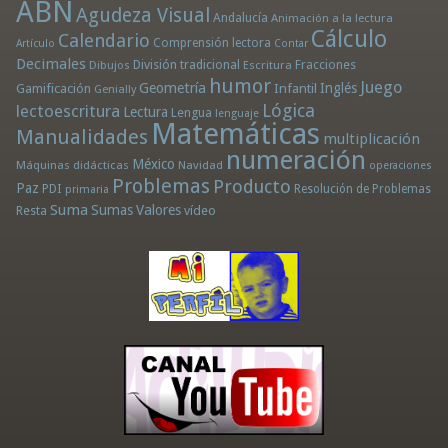
ABN
Agudeza Visual
Andalucía
Animación a la lectura
Cálculo
Calendario
Comprensión lectora
Artículo
Contar
Decimales
División tradicional
Fracciones
Dibujos
Escritura
humor
Juego
Geometría
Infantil
Inglés
Gamificación
Genially
Lógica
lectoescritura
Lectura
Lengua
lenguaje
Matemáticas
Manualidades
multiplicación
numeración
México
Máquinas didácticas
Navidad
operaciones
Problemas
Producto
Paz
PDI
Resolución de Problemas
primaria
Suma
Sumas
Valores
Resta
vídeo