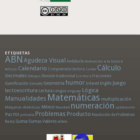
ETIQUETAS
ABN
Agudeza Visual
Andalucía
Animación a la lectura
Cálculo
Calendario
Comprensión lectora
Artículo
Contar
Decimales
División tradicional
Fracciones
Dibujos
Escritura
humor
Juego
Geometría
Infantil
Inglés
Gamificación
Genially
Lógica
lectoescritura
Lectura
Lengua
lenguaje
Matemáticas
Manualidades
multiplicación
numeración
México
Máquinas didácticas
Navidad
operaciones
Problemas
Producto
Paz
PDI
Resolución de Problemas
primaria
Suma
Sumas
Valores
Resta
vídeo