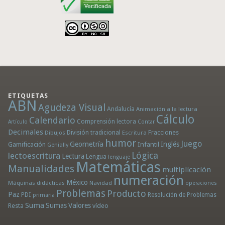
ETIQUETAS
ABN
Agudeza Visual
Andalucía
Animación a la lectura
Cálculo
Calendario
Comprensión lectora
Artículo
Contar
Decimales
División tradicional
Fracciones
Dibujos
Escritura
humor
Juego
Geometría
Infantil
Inglés
Gamificación
Genially
Lógica
lectoescritura
Lectura
Lengua
lenguaje
Matemáticas
Manualidades
multiplicación
numeración
México
Máquinas didácticas
Navidad
operaciones
Problemas
Producto
Paz
PDI
Resolución de Problemas
primaria
Suma
Sumas
Valores
Resta
vídeo