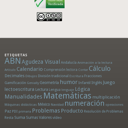
ETIQUETAS
ABN
Agudeza Visual
Andalucía
Animación a la lectura
Cálculo
Calendario
Comprensión lectora
Artículo
Contar
Decimales
División tradicional
Fracciones
Dibujos
Escritura
humor
Juego
Geometría
Infantil
Inglés
Gamificación
Genially
Lógica
lectoescritura
Lectura
Lengua
lenguaje
Matemáticas
Manualidades
multiplicación
numeración
México
Máquinas didácticas
Navidad
operaciones
Problemas
Producto
Paz
PDI
Resolución de Problemas
primaria
Suma
Sumas
Valores
Resta
vídeo