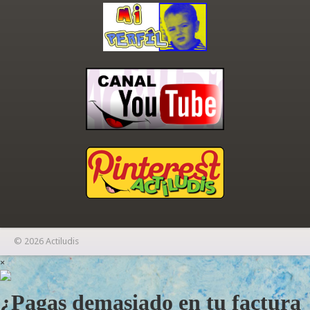
© 2026 Actiludis
×
¿Pagas demasiado en tu factura