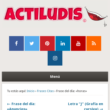
Menú
Tu estás aquí:
Inicio
›
Frases Citas
› Frase del día: «horas»
← Frase del día:
Letra “J” (Grafía en
«Anuncios»
cursiva) →