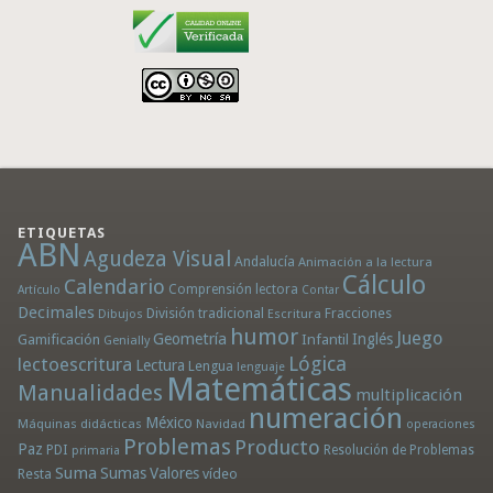
ETIQUETAS
ABN
Agudeza Visual
Andalucía
Animación a la lectura
Cálculo
Calendario
Comprensión lectora
Artículo
Contar
Decimales
División tradicional
Fracciones
Dibujos
Escritura
humor
Juego
Geometría
Infantil
Inglés
Gamificación
Genially
Lógica
lectoescritura
Lectura
Lengua
lenguaje
Matemáticas
Manualidades
multiplicación
numeración
México
Máquinas didácticas
Navidad
operaciones
Problemas
Producto
Paz
PDI
Resolución de Problemas
primaria
Suma
Sumas
Valores
Resta
vídeo