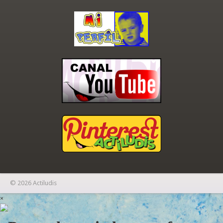
© 2026 Actiludis
×