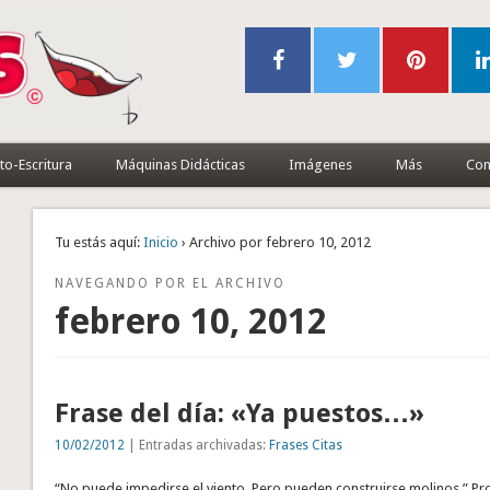
to-Escritura
Máquinas Didácticas
Imágenes
Más
Con
Tu estás aquí:
Inicio
› Archivo por febrero 10, 2012
NAVEGANDO POR EL ARCHIVO
febrero 10, 2012
Frase del día: «Ya puestos…»
10/02/2012
| Entradas archivadas:
Frases Citas
“No puede impedirse el viento. Pero pueden construirse molinos.” Pr