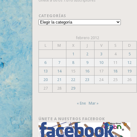
Únete a otros 7.610 suscriptores
CATEGORÍAS
Categorías
febrero 2012
L
M
X
J
V
S
D
1
2
3
4
5
6
7
8
9
10
11
12
13
14
15
16
17
18
19
20
21
22
23
24
25
26
27
28
29
« Ene
Mar »
ÚNETE A NUESTROS FACEBOOK