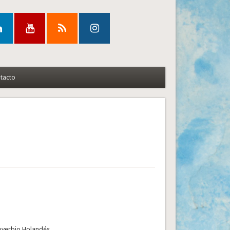
tacto
overbio Holandés.