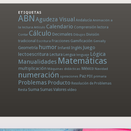
ETIQUETAS
ABN
Agudeza Visual
Andalucía
Animación a
Calendario
la lectura
Comprensión lectora
Artículo
Cálculo
Decimales
División
Dibujos
Contar
tradicional
Fracciones
Gamificación
Escritura
Genially
humor
Juego
Geometría
Infantil
Inglés
Lógica
lectoescritura
Lectura
Lengua
lenguaje
Matemáticas
Manualidades
multiplicación
México
Máquinas didácticas
Navidad
numeración
Paz
PDI
operaciones
primaria
Problemas
Producto
Resolución de Problemas
Suma
Sumas
Valores
Resta
vídeo