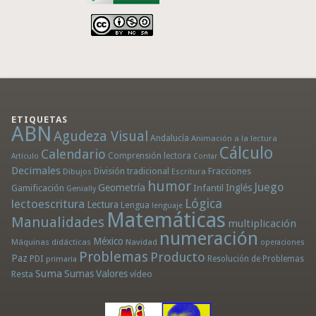
ETIQUETAS
ABN
Agudeza Visual
Andalucía
Animación a la lectura
Cálculo
Calendario
Comprensión lectora
Artículo
Contar
Decimales
División tradicional
Fracciones
Dibujos
Escritura
humor
Juego
Geometría
Infantil
Inglés
Gamificación
Genially
Lógica
lectoescritura
Lectura
Lengua
lenguaje
Matemáticas
Manualidades
multiplicación
numeración
México
Máquinas didácticas
Navidad
operaciones
Problemas
Producto
Paz
PDI
Resolución de Problemas
primaria
Suma
Sumas
Valores
Resta
vídeo