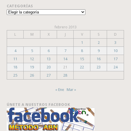
CATEGORÍAS
Categorías
febrero 2013
L
M
X
J
V
S
D
1
2
3
4
5
6
7
8
9
10
11
12
13
14
15
16
17
18
19
20
21
22
23
24
25
26
27
28
« Ene
Mar »
ÚNETE A NUESTROS FACEBOOK