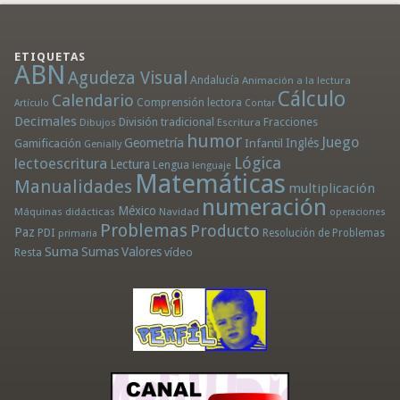
ETIQUETAS
ABN
Agudeza Visual
Andalucía
Animación a la lectura
Cálculo
Calendario
Comprensión lectora
Artículo
Contar
Decimales
División tradicional
Fracciones
Dibujos
Escritura
humor
Juego
Geometría
Infantil
Inglés
Gamificación
Genially
Lógica
lectoescritura
Lectura
Lengua
lenguaje
Matemáticas
Manualidades
multiplicación
numeración
México
Máquinas didácticas
Navidad
operaciones
Problemas
Producto
Paz
PDI
Resolución de Problemas
primaria
Suma
Sumas
Valores
Resta
vídeo