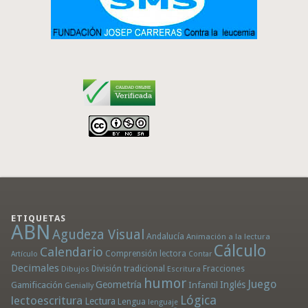
ETIQUETAS
ABN
Agudeza Visual
Andalucía
Animación a la lectura
Cálculo
Calendario
Comprensión lectora
Artículo
Contar
Decimales
División tradicional
Fracciones
Dibujos
Escritura
humor
Juego
Geometría
Infantil
Inglés
Gamificación
Genially
Lógica
lectoescritura
Lectura
Lengua
lenguaje