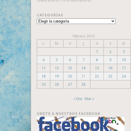
Únete a otros 7.610 suscriptores
CATEGORÍAS
Categorías
febrero 2013
L
M
X
J
V
S
D
1
2
3
4
5
6
7
8
9
10
11
12
13
14
15
16
17
18
19
20
21
22
23
24
25
26
27
28
« Ene
Mar »
ÚNETE A NUESTROS FACEBOOK