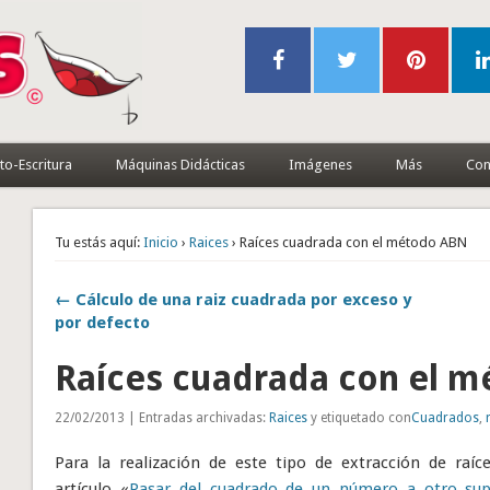
to-Escritura
Máquinas Didácticas
Imágenes
Más
Con
Tu estás aquí:
Inicio
›
Raices
› Raíces cuadrada con el método ABN
← Cálculo de una raiz cuadrada por exceso y
por defecto
Raíces cuadrada con el 
22/02/2013 | Entradas archivadas:
Raices
y etiquetado con
Cuadrados
,
Para la realización de este tipo de extracción de raí
artículo «
Pasar del cuadrado de un número a otro supe