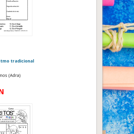
itmo tradicional
mos (Adra)
N