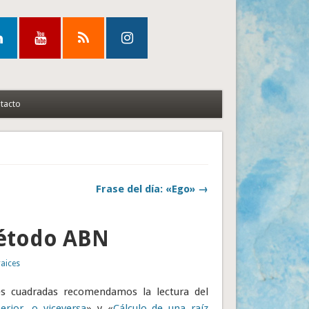
tacto
Frase del día: «Ego» →
método ABN
raices
ces cuadradas recomendamos la lectura del
rior, o viceversa
» y «
Cálculo de una raíz