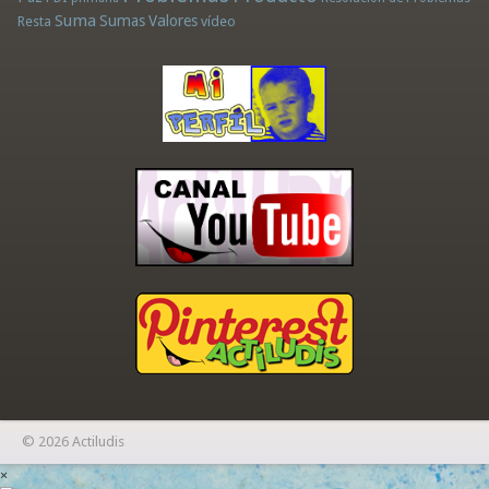
Suma
Sumas
Valores
Resta
vídeo
© 2026 Actiludis
×