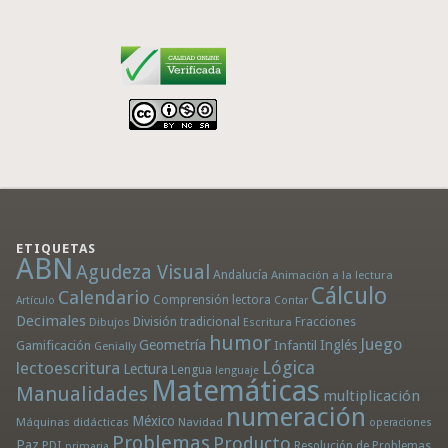
ETIQUETAS
ABN
Agudeza Visual
Andalucía
Animación a la lectura
Cálculo
Calendario
Comprensión lectora
Artículo
Contar
Decimales
División tradicional
Fracciones
Dibujos
Escritura
humor
Juego
Geometría
Infantil
Inglés
Gamificación
Genially
Lógica
lectoescritura
Lectura
Lengua
lenguaje
Matemáticas
Manualidades
multiplicación
numeración
México
Máquinas didácticas
Navidad
operaciones
Problemas
Producto
Paz
PDI
Resolución de Problemas
primaria