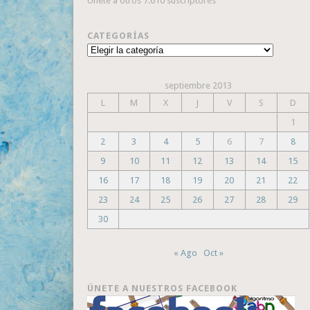
Únete a otros 7.610 suscriptores
CATEGORÍAS
Categorías
septiembre 2013
L
M
X
J
V
S
D
1
2
3
4
5
6
7
8
9
10
11
12
13
14
15
16
17
18
19
20
21
22
23
24
25
26
27
28
29
30
« Ago
Oct »
ÚNETE A NUESTROS FACEBOOK