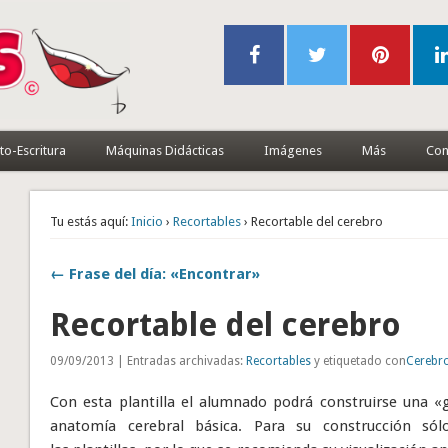
to-Escritura
Máquinas Didácticas
Imágenes
Más
Con
Tu estás aquí:
Inicio
›
Recortables
› Recortable del cerebro
← Frase del día: «Encontrar»
Recortable del cerebro
09/09/2013 | Entradas archivadas:
Recortables
y etiquetado con
Cerebr
Con esta plantilla el alumnado podrá construirse una «
anatomía cerebral básica. Para su construcción sól