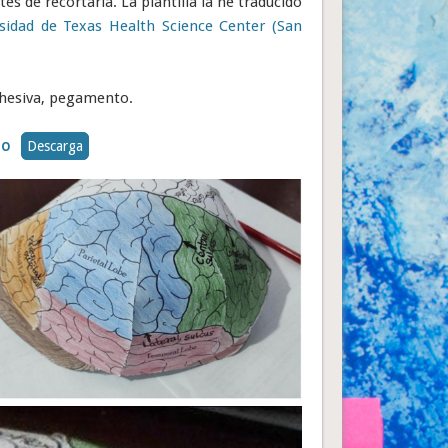
tes de recortarla. La plantilla la he traducido
sidad de Texas Health Science Center (San
 adhesiva, pegamento.
Descarga
NO